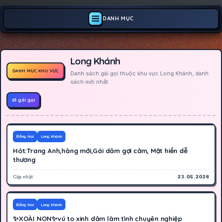
DANH MỤC
Long Khánh
DANH MỤC KHU VỰC
Danh sách gái gọi thuộc khu vực Long Khánh, danh
sách mới nhất.
63 gái gọi
500K
Hoạt động
Đồng Nai
Long Khánh
Hót:Trang Anh,hàng mới,Gái dâm gợi cảm, Mặt hiền dễ
thương
Cập nhật
23.05.2026
500K
Hoạt động
Đồng Nai
Long Khánh
✨XOÀI NON✨vú to xinh dâm làm tình chuyên nghiệp