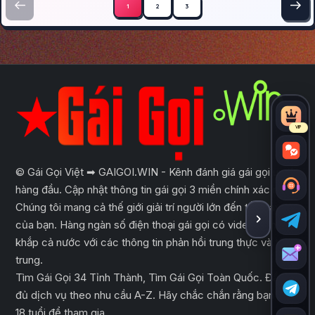
1
2
3
VIP
© Gái Gọi Việt ➡ GAIGOI.WIN - Kênh đánh giá gái gọi uy tín
hàng đầu. Cập nhật thông tin gái gọi 3 miền chính xác nhất.
Chúng tôi mang cả thế giới giải trí người lớn đến tầm tay
của bạn. Hàng ngàn số điện thoại gái gọi có video trên
ẨN THA
khắp cả nước với các thông tin phản hồi trung thực và tập
trung.
Tìm Gái Gọi 34 Tỉnh Thành, Tìm Gái Gọi Toàn Quốc. Đầy
đủ dịch vụ theo nhu cầu A-Z. Hãy chắc chắn rằng bạn đủ
18 tuổi để tham gia.