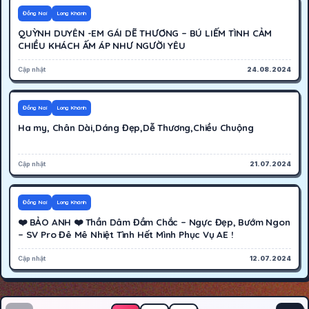
400K
Cáo bận
Đồng Nai
Long Khánh
QUỲNH DUYÊN -EM GÁI DẼ THƯƠNG – BÚ LIẾM TÌNH CẢM
CHIỀU KHÁCH ẤM ÁP NHƯ NGƯỜI YÊU
Cập nhật
24.08.2024
400K
Cáo bận
Đồng Nai
Long Khánh
Ha my, Chân Dài,Dáng Đẹp,Dễ Thương,Chiều Chuộng
Cập nhật
21.07.2024
250K
Tạm nghỉ
Đồng Nai
Long Khánh
❤️ BẢO ANH ❤️ Thần Dâm Đầm Chắc – Ngực Đẹp, Bướm Ngon
– SV Pro Đê Mê Nhiệt Tình Hết Mình Phục Vụ AE !
Cập nhật
12.07.2024
Phân trang bài viết