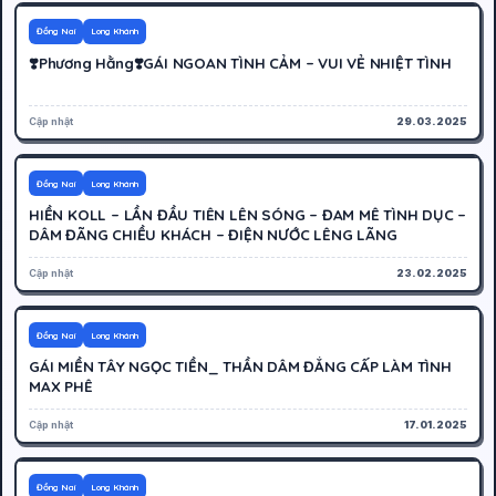
300K
Hoạt động
Đồng Nai
Long Khánh
❣️Phương Hằng❣️GÁI NGOAN TÌNH CẢM – VUI VẺ NHIỆT TÌNH
Cập nhật
29.03.2025
300K
Cáo bận
Đồng Nai
Long Khánh
HIỀN KOLL – LẦN ĐẦU TIÊN LÊN SÓNG – ĐAM MÊ TÌNH DỤC –
DÂM ĐÃNG CHIỀU KHÁCH – ĐIỆN NƯỚC LÊNG LÃNG
Cập nhật
23.02.2025
300K
Cáo bận
Đồng Nai
Long Khánh
GÁI MIỀN TÂY NGỌC TIỀN_ THẦN DÂM ĐẲNG CẤP LÀM TÌNH
MAX PHÊ
Cập nhật
17.01.2025
500K
Cáo bận
Đồng Nai
Long Khánh