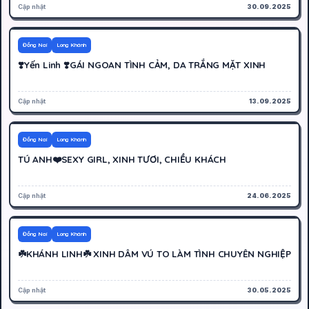
Cập nhật
30.09.2025
500K
Hoạt động
Đồng Nai
Long Khánh
❣️Yến Linh ❣️GÁI NGOAN TÌNH CẢM, DA TRẮNG MẶT XINH
Cập nhật
13.09.2025
300K
Hoạt động
Đồng Nai
Long Khánh
TÚ ANH❤️SEXY GIRL, XINH TƯƠI, CHIỀU KHÁCH
Cập nhật
24.06.2025
400K
Hoạt động
Đồng Nai
Long Khánh
☘️KHÁNH LINH☘️ XINH DÂM VÚ TO LÀM TÌNH CHUYÊN NGHIỆP
Cập nhật
30.05.2025