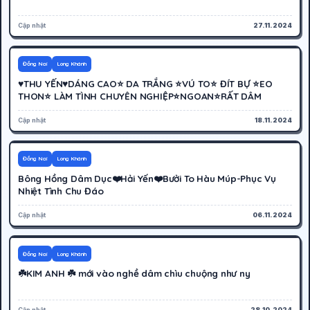
Cập nhật
27.11.2024
500K
Hoạt động
Đồng Nai
Long Khánh
♥️THU YẾN♥️DÁNG CAO⭐ DA TRẮNG ⭐VÚ TO⭐ ĐÍT BỰ ⭐EO
THON⭐ LÀM TÌNH CHUYÊN NGHIỆP⭐NGOAN⭐RẤT DÂM
Cập nhật
18.11.2024
400K
Cáo bận
Đồng Nai
Long Khánh
Bông Hồng Dâm Dục❤️Hải Yến❤️Bưởi To Hàu Múp-Phục Vụ
Nhiệt Tình Chu Đáo
Cập nhật
06.11.2024
600K
Hoạt động
Đồng Nai
Long Khánh
☘️KIM ANH ☘️ mới vào nghề dâm chìu chuộng như ny
Cập nhật
28.10.2024