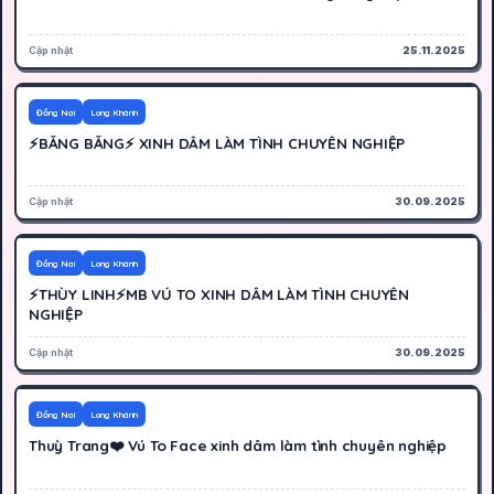
Cập nhật
25.11.2025
500K
Hoạt động
Đồng Nai
Long Khánh
⚡BĂNG BĂNG⚡ XINH DÂM LÀM TÌNH CHUYÊN NGHIỆP
Cập nhật
30.09.2025
400K
Hoạt động
Đồng Nai
Long Khánh
⚡THÙY LINH⚡MB VÚ TO XINH DÂM LÀM TÌNH CHUYÊN
NGHIỆP
Cập nhật
30.09.2025
400K
Hoạt động
Đồng Nai
Long Khánh
Thuỳ Trang❤️ Vú To Face xinh dâm làm tình chuyên nghiệp