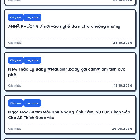
600K
Hoạt động
Đồng Nai
Long Khánh
⚡NHÃ PHƯƠNG ⚡mới vào nghề dâm chìu chuộng như ny
Cập nhật
28.10.2024
300K
Cáo bận
Đồng Nai
Long Khánh
New Thảo Ly Baby ❤Mặt xinh,body gợi cảm❤làm tình cực
phê
Cập nhật
19.10.2024
250K
Cáo bận
Đồng Nai
Long Khánh
Ngọc Hoa-Bướm Mới-Nhẹ Nhàng Tình Cảm, Sự Lựa Chọn Số 1
Cho AE Thích Được Yêu
Cập nhật
26.08.2024