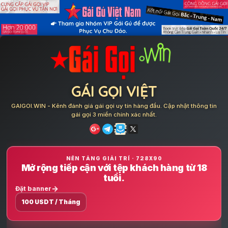
Skip
to
content
GÁI GỌI VIỆT
GAIGOI.WIN - Kênh đánh giá gái gọi uy tín hàng đầu. Cập nhật thông tin
gái gọi 3 miền chính xác nhất.
NỀN TẢNG GIẢI TRÍ · 728X90
Mở rộng tiếp cận với tệp khách hàng từ 18
tuổi.
Đặt banner
100 USDT / Tháng