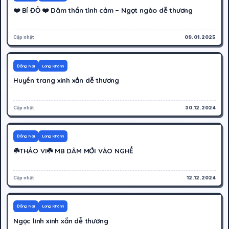
❤️ BÍ ĐỎ ❤️ Dâm thần tình cảm – Ngọt ngào dễ thương
Cập nhật
09.01.2025
600K
Hoạt động
Đồng Nai
Long Khánh
Huyền trang xinh xắn dễ thương
Cập nhật
30.12.2024
250K
Cáo bận
Đồng Nai
Long Khánh
☘️THẢO VI☘️ MB DÂM MỚI VÀO NGHỀ
Cập nhật
12.12.2024
500K
Hoạt động
Đồng Nai
Long Khánh
Ngọc linh xinh xắn dễ thương