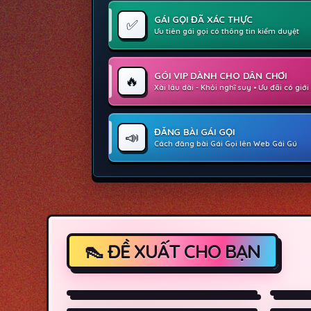
GÁI GỌI ĐÃ XÁC THỰC
✅
Ưu tiên gái gọi có thông tin kiểm duyệt
GÓI VIP DÀNH CHO DÂN CHƠI
🔥
Xài lâu dài - Khỏi nghĩ suy • Ưu đãi có giớ
ĐĂNG BÀI GÁI GỌI
📣
Cách đăng bài Gái Gọi lên Web Gái Gú
▶ Xanh Thẳm (Phần 3) (2018)
▶ Chu
▶ Cha Của Con Gái Tôi (2026)
▶ Cuộ