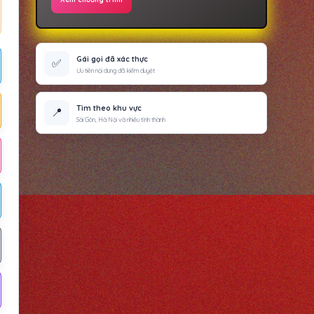
Gái gọi đã xác thực
✅
Ưu tiên nội dung đã kiểm duyệt
Tìm theo khu vực
📍
Sài Gòn, Hà Nội và nhiều tỉnh thành