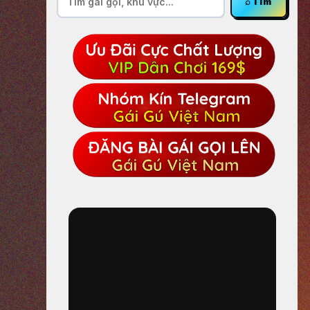
⌕
Tìm
kiếm