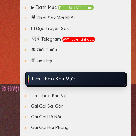
▶ Danh Mục
Phim Sex Việt Nam
🎥 Phim Sex Mới Nhất
☑️ Đọc Truyện Sex
🇻🇳 Telegram
@thuvientinhduc
🔘 Giới Thiệu
💬 Liên Hệ
Tìm Theo Khu Vực
Tìm Theo Khu Vực
Gái Gọi Sài Gòn
Gái Gọi Hà Nội
Gái Gọi Hải Phòng