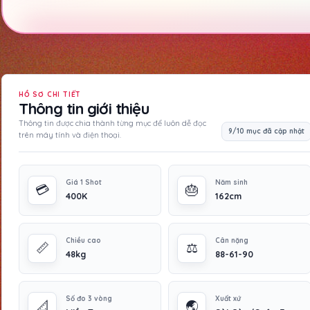
HỒ SƠ CHI TIẾT
Thông tin giới thiệu
Thông tin được chia thành từng mục để luôn dễ đọc
9/10 mục đã cập nhật
trên máy tính và điện thoại.
Giá 1 Shot
Năm sinh
💳
🎂
400K
162cm
Chiều cao
Cân nặng
📏
⚖️
48kg
88-61-90
Số đo 3 vòng
Xuất xứ
📐
🌏