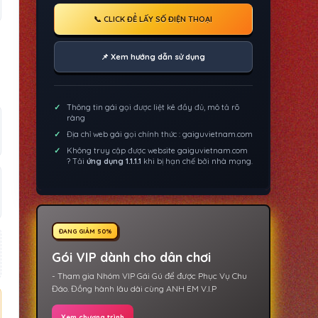
📞 CLICK ĐỂ LẤY SỐ ĐIỆN THOẠI
📌 Xem hướng dẫn sử dụng
Thông tin gái gọi được liệt kê đầy đủ, mô tả rõ
ràng
Địa chỉ web gái gọi chính thức : gaiguvietnam.com
Không truy cập được website gaiguvietnam.com
? Tải
ứng dụng 1.1.1.1
khi bị hạn chế bởi nhà mạng.
ĐANG GIẢM 50%
Gói VIP dành cho dân chơi
- Tham gia Nhóm VIP Gái Gú để được Phục Vụ Chu
Đáo. Đồng hành lâu dài cùng ANH EM V.I.P
Xem chương trình