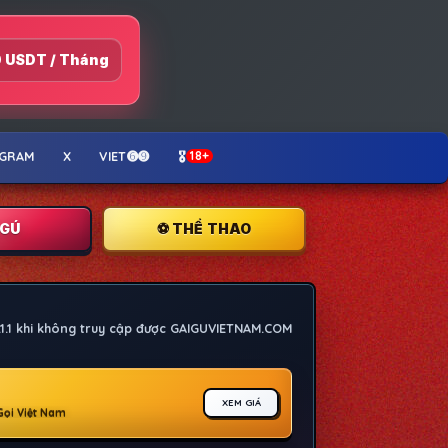
 USDT / Tháng
EGRAM
X
VIET➏➒
🎖️
18+
I GÚ
⚽ THỂ THAO
1.1.1 khi không truy cập được GAIGUVIETNAM.COM
XEM GIÁ
 Gọi Việt Nam