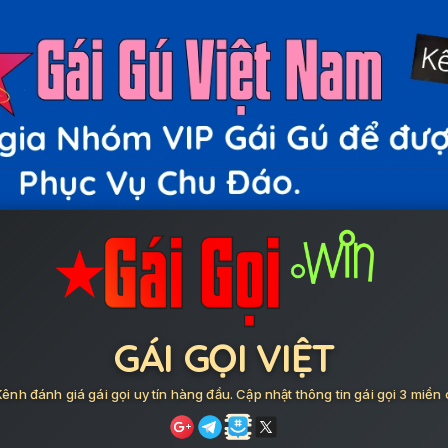
GÁI GỌI VIỆT
ênh đánh giá gái gọi uy tín hàng đầu. Cập nhật thông tin gái gọi 3 miền 