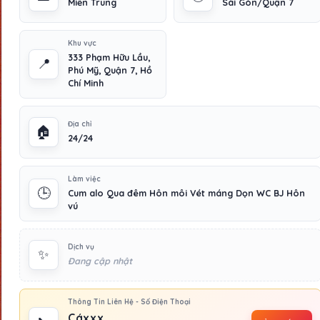
Miền Trung
Sài Gòn/Quận 7
Khu vực
333 Phạm Hữu Lầu,
📍
Phú Mỹ, Quận 7, Hồ
Chí Minh
Địa chỉ
🏠
24/24
Làm việc
🕒
Cum alo Qua đêm Hôn môi Vét máng Dọn WC BJ Hôn
vú
Dịch vụ
✨
Đang cập nhật
Thông Tin Liên Hệ - Số Điện Thoại
Cáxxx