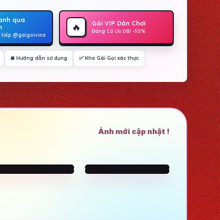
anh qua
Gói VIP Dân Chơi
🔥
m
Đang Có Ưu Đãi -50%
c tiếp @gaigoivina
🛎️ Hướng dẫn sử dụng
✅ Kho Gái Gọi xác thực
Ảnh mới cập nhật !
Turn Your
Explore various
Fantasies into
AI Characters
Reality
on
GirlfriendGPT