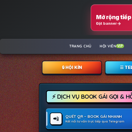
Mở rộng tiếp 
Đặt banner
TRANG CHỦ
HỘI VIÊN
VIP
🔒︎ HỘI KÍN
☰ TE
⚡ DỊCH VỤ BOOK GÁI GỌI & H
QUÉT QR – BOOK GÁI NHANH
📲
Kết nối tư vấn trực tiếp qua Telegram