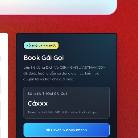
HỖ TRỢ CHÍNH THỨC
Book Gái Gọi
Liên hệ đúng Dịch Vụ CSKH GAIGUVIETNAM.COM
để được hướng dẫn sử dụng dịch vụ, kiểm tra
quyền lợi và hạn chế giả mạo.
SỐ ĐIỆN THOẠI GÁI GỌI
Cáxxx
Tham gia Hội Viên VIP để lấy số và book gái gọi.
📲 Tư vấn & Book nhanh