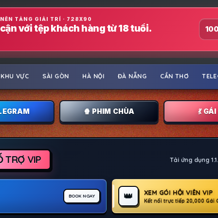
NỀN TẢNG GIẢI TRÍ · 728X90
cận với tệp khách hàng từ 18 tuổi.
100
KHU VỰC
SÀI GÒN
HÀ NỘI
ĐÀ NẴNG
CẦN THƠ
TEL
LEGRAM
🍿 PHIM CHÙA
💃 GÁ
Ỗ TRỢ VIP
Tải ứng dụng 1.
XEM GÓI HỘI VIÊN VIP
👑
BOOK NGAY
Kết nối trực tiếp 20,000 Gái