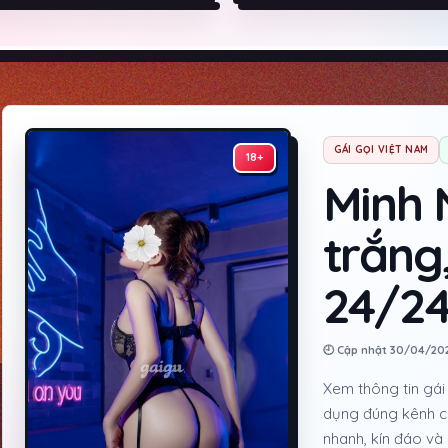
GÁI GỌI VIỆT NAM
18+
Minh 
trắng
24/2
🕘 Cập nhật 30/04/20
Xem thông tin gái 
dụng đúng kênh c
nhanh, kín đáo và