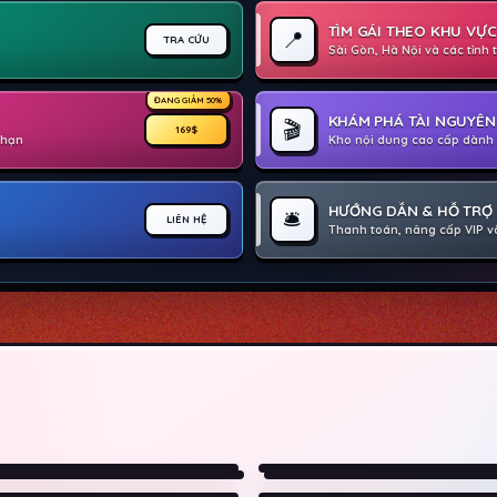
TÌM GÁI THEO KHU VỰC
📍
TRA CỨU
Sài Gòn, Hà Nội và các tỉnh
ĐANG GIẢM 50%
KHÁM PHÁ TÀI NGUYÊN 
🎬
169$
i hạn
Kho nội dung cao cấp dành 
HƯỚNG DẪN & HỖ TRỢ
🛎️
LIÊN HỆ
Thanh toán, nâng cấp VIP và
yện Vui Của Y Nhiên (2026)
▶ Lực Lượng Tinh Nhuệ (202
▶ Ransom Canyon (Phần 2)
c Đua Sinh Tử (2026)
(2025)