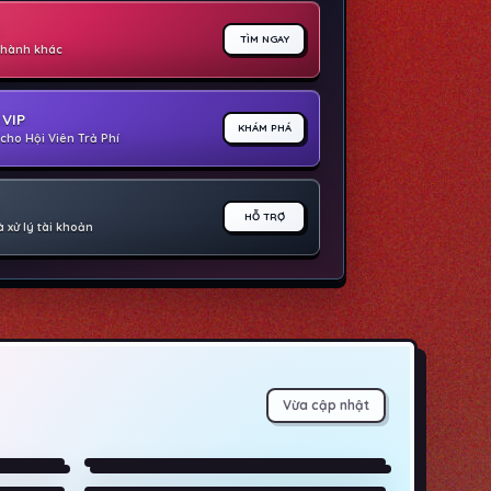
TÌM NGAY
 thành khác
VIP
KHÁM PHÁ
cho Hội Viên Trả Phí
HỖ TRỢ
 xử lý tài khoản
6)
▶ Phương Trình Tình Yêu (2026)
▶ Chiến Binh Trong Gió (2026)