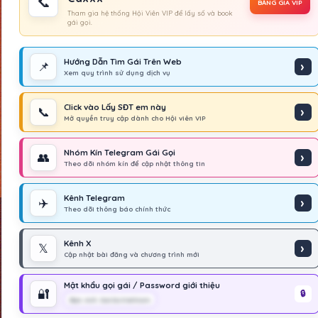
📞
BẢNG GIÁ VIP
Tham gia hệ thống Hội Viên VIP để lấy số và book
gái gọi.
Hướng Dẫn Tìm Gái Trên Web
📌
Xem quy trình sử dụng dịch vụ
Click vào Lấy SĐT em này
📞
Mở quyền truy cập dành cho Hội viên VIP
Nhóm Kín Telegram Gái Gọi
👥
Theo dõi nhóm kín để cập nhật thông tin
Kênh Telegram
✈️
Theo dõi thông báo chính thức
Kênh X
𝕏
Cập nhật bài đăng và chương trình mới
Mật khẩu gọi gái / Password giới thiệu
🔐
Bạn Anh GaiGuVietNam