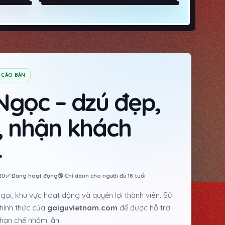
CÁO BẬN
Ngọc – dzú đẹp,
, nhận khách
4
20
✅ Đang hoạt động
🔞 Chỉ dành cho người đủ 18 tuổi
gọi, khu vực hoạt động và quyền lợi thành viên. Sử
hính thức của
gaiguvietnam.com
để được hỗ trợ
 hạn chế nhầm lẫn.