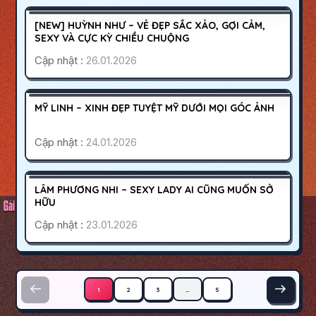
400K
[NEW] HUỲNH NHƯ – VẺ ĐẸP SẮC XẢO, GỢI CẢM,
HOẠT ĐỘNG
SEXY VÀ CỰC KỲ CHIỀU CHUỘNG
Cập nhật :
26.01.2026
QUẬN 10
SÀI GÒN
1200K
MỸ LINH – XINH ĐẸP TUYỆT MỸ DƯỚI MỌI GÓC ẢNH
HOẠT ĐỘNG
Cập nhật :
24.01.2026
SÀI GÒN
THỦ ĐỨC
1000K
LÂM PHƯƠNG NHI – SEXY LADY AI CŨNG MUỐN SỞ
HOẠT ĐỘNG
HỮU
Cập nhật :
23.01.2026
Phân trang bài viết
1
2
3
…
5