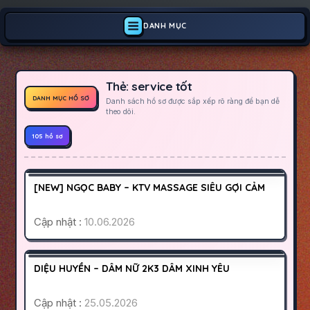
DANH MỤC
Thẻ:
service tốt
DANH MỤC HỒ SƠ
Danh sách hồ sơ được sắp xếp rõ ràng để bạn dễ
theo dõi.
105 hồ sơ
QUẬN 10
SÀI GÒN
1500K
[NEW] NGỌC BABY – KTV MASSAGE SIÊU GỢI CẢM
HOẠT ĐỘNG
Cập nhật :
10.06.2026
BÌNH ĐỊNH
QUY NHƠN
500K
DIỆU HUYỀN – DÂM NỮ 2K3 DÂM XINH YÊU
HOẠT ĐỘNG
Cập nhật :
25.05.2026