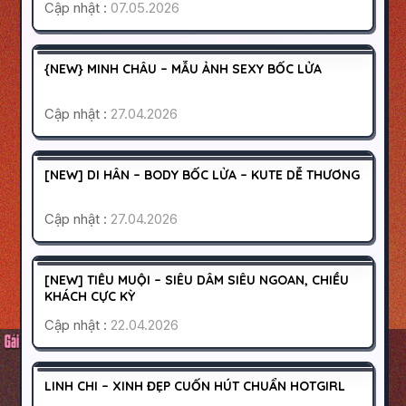
Cập nhật :
07.05.2026
QUẬN 1
SÀI GÒN
2500K
{NEW} MINH CHÂU – MẪU ẢNH SEXY BỐC LỬA
HOẠT ĐỘNG
Cập nhật :
27.04.2026
PHÚ NHUẬN
SÀI GÒN
1200K
[NEW] DI HÂN – BODY BỐC LỬA – KUTE DỄ THƯƠNG
HOẠT ĐỘNG
Cập nhật :
27.04.2026
QUẬN 10
SÀI GÒN
800K
[NEW] TIỂU MUỘI – SIÊU DÂM SIÊU NGOAN, CHIỀU
HOẠT ĐỘNG
KHÁCH CỰC KỲ
Cập nhật :
22.04.2026
QUẬN 10
SÀI GÒN
800K
LINH CHI – XINH ĐẸP CUỐN HÚT CHUẨN HOTGIRL
HOẠT ĐỘNG