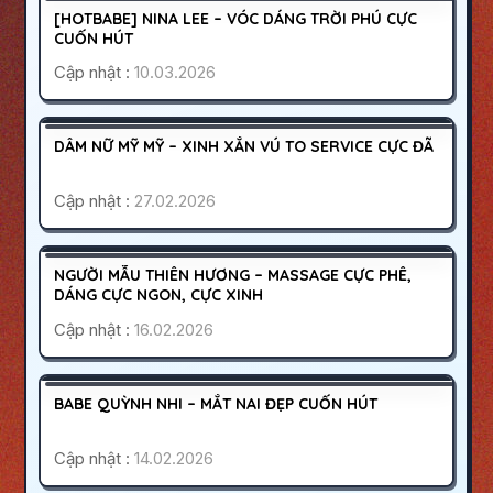
1000K
[HOTBABE] NINA LEE – VÓC DÁNG TRỜI PHÚ CỰC
HOẠT ĐỘNG
CUỐN HÚT
Cập nhật :
10.03.2026
KHÁNH HÒA
NHA TRANG
400K
DÂM NỮ MỸ MỸ – XINH XẮN VÚ TO SERVICE CỰC ĐÃ
HOẠT ĐỘNG
Cập nhật :
27.02.2026
SÀI GÒN
TÂN PHÚ
1200K
NGƯỜI MẪU THIÊN HƯƠNG – MASSAGE CỰC PHÊ,
HOẠT ĐỘNG
DÁNG CỰC NGON, CỰC XINH
Cập nhật :
16.02.2026
QUẬN 10
SÀI GÒN
800K
BABE QUỲNH NHI – MẮT NAI ĐẸP CUỐN HÚT
HOẠT ĐỘNG
Cập nhật :
14.02.2026
CỦ CHI
SÀI GÒN