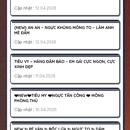
Cập nhật :
12.04.2026
BIÊN HÒA
ĐỒNG NAI
600K
{NEW} AN AN – NGỰC KHỦNG MÔNG TO – LÀM ANH
HOẠT ĐỘNG
MÊ ĐẮM
Cập nhật :
12.04.2026
QUẬN 1
SÀI GÒN
1200K
TIỂU VY ~ HÀNG ĐẢM BẢO ~ EM GÁI CỰC NGON, CỰC
HOẠT ĐỘNG
XINH ĐẸP
Cập nhật :
11.04.2026
PHÚ NHUẬN
SÀI GÒN
1000K
❤️NEW❤️TIỂU MY ❤️NGỰC TẤN CÔNG ❤️ MÔNG
HOẠT ĐỘNG
PHÒNG THỦ
Cập nhật :
10.04.2026
SÀI GÒN
TÂN PHÚ
NEW ✨ PÉ VÂN ✨ BỐC LỬA ✨ NGỰC TO ✨ DÂM
HOẠT ĐỘNG