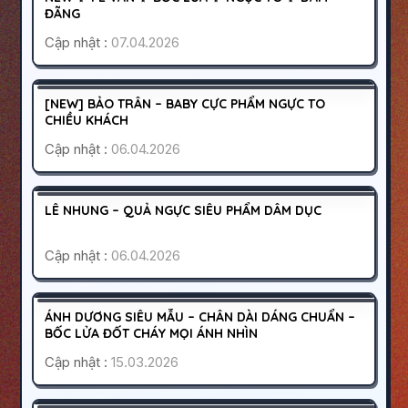
1000K
ĐÃNG
Cập nhật :
07.04.2026
QUẬN 8
SÀI GÒN
600K
[NEW] BẢO TRÂN – BABY CỰC PHẨM NGỰC TO
HOẠT ĐỘNG
CHIỀU KHÁCH
Cập nhật :
06.04.2026
GÒ VẤP
SÀI GÒN
300K
LÊ NHUNG – QUẢ NGỰC SIÊU PHẨM DÂM DỤC
HOẠT ĐỘNG
Cập nhật :
06.04.2026
QUẬN 8
SÀI GÒN
1700K
ÁNH DƯƠNG SIÊU MẪU – CHÂN DÀI DÁNG CHUẨN –
HOẠT ĐỘNG
BỐC LỬA ĐỐT CHÁY MỌI ÁNH NHÌN
Cập nhật :
15.03.2026
QUẬN 10
SÀI GÒN