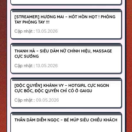
GÒ VẤP
SÀI GÒN
1000K
[STREAMER] HƯƠNG MAI – HÓT HÒN HỌT ! PHỎNG
HOẠT ĐỘNG
TAY PHỎNG TAY !!!
Cập nhật :
13.05.2026
KHÁNH HÒA
NHA TRANG
500K
THANH HÀ – SIÊU DÂM NỮ CHÍNH HIỆU, MASSAGE
HOẠT ĐỘNG
CỰC SƯỚNG
Cập nhật :
13.05.2026
QUẬN 10
SÀI GÒN
1500K
[ĐỘC QUYỀN] KHÁNH VY – HOTGIRL CỰC NGON
HOẠT ĐỘNG
CỰC BỐC, ĐỘC QUYỀN CHỈ CÓ Ở GAIGU
Cập nhật :
09.05.2026
BÌNH DƯƠNG
DĨ AN
400K
THẦN DÂM DIỄM NGỌC – BÉ MÚP SIÊU CHIỀU KHÁCH
HOẠT ĐỘNG