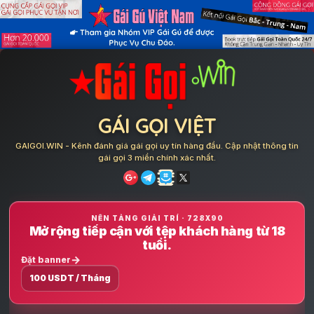
Skip
to
content
GÁI GỌI VIỆT
GAIGOI.WIN - Kênh đánh giá gái gọi uy tín hàng đầu. Cập nhật thông tin
gái gọi 3 miền chính xác nhất.
NỀN TẢNG GIẢI TRÍ · 728X90
Mở rộng tiếp cận với tệp khách hàng từ 18
tuổi.
Đặt banner
100 USDT / Tháng