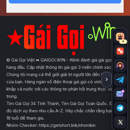
VIP
© Gái Gọi Việt ➡ GAIGOI.WIN - Kênh đánh giá gái gọi uy tín
hàng đầu. Cập nhật thông tin gái gọi 3 miền chính xác nhất.
Chúng tôi mang cả thế giới giải trí người lớn đến tầm tay
của bạn. Hàng ngàn số điện thoại gái gọi có video trên
ẨN THA
khắp cả nước với các thông tin phản hồi trung thực và tập
trung.
Tìm Gái Gọi 34 Tỉnh Thành, Tìm Gái Gọi Toàn Quốc. Đầy
đủ dịch vụ theo nhu cầu A-Z. Hãy chắc chắn rằng bạn đủ
18 tuổi để tham gia.
Nhóm Checker:
https://getshort.link/nhomkin