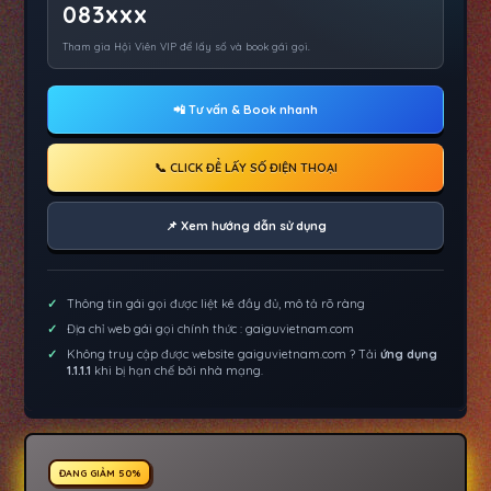
083xxx
Tham gia Hội Viên VIP để lấy số và book gái gọi.
📲 Tư vấn & Book nhanh
📞 CLICK ĐỂ LẤY SỐ ĐIỆN THOẠI
📌 Xem hướng dẫn sử dụng
Thông tin gái gọi được liệt kê đầy đủ, mô tả rõ ràng
Địa chỉ web gái gọi chính thức : gaiguvietnam.com
Không truy cập được website gaiguvietnam.com ? Tải
ứng dụng
1.1.1.1
khi bị hạn chế bởi nhà mạng.
ĐANG GIẢM 50%