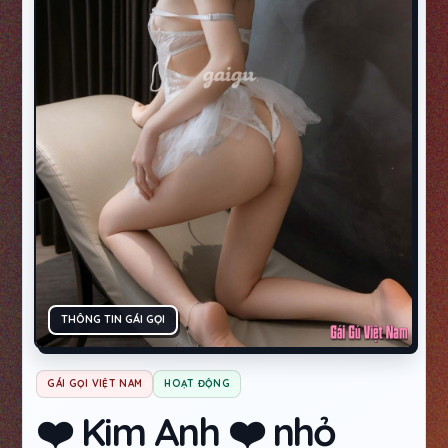
THÔNG TIN GÁI GỌI
GÁI GỌI VIỆT NAM
HOẠT ĐỘNG
❤️ Kim Anh ❤️ nhỏ