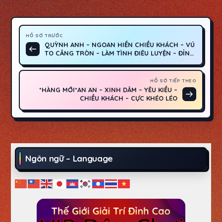
Đ
HỒ SƠ TRƯỚC
QUỲNH ANH – NGOAN HIỀN CHIỀU KHÁCH – VÚ
Hồ
i
TO CĂNG TRÒN – LÀM TÌNH ĐIÊU LUYỆN – ĐỈNH
CAO TÌNH DỤC
sơ
trước
ề
HỒ SƠ TIẾP THEO
*HÀNG MỚI*AN AN – XINH DÂM – YÊU KIỀU –
Hồ
CHIỀU KHÁCH – CỰC KHÉO LÉO
u
sơ
tiếp
h
theo
ư
Ngôn ngữ – Language
ớ
n