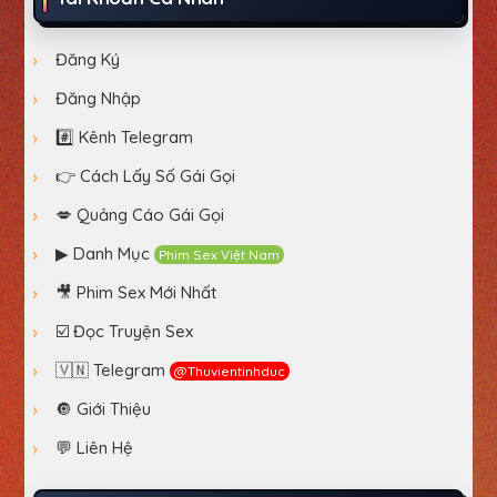
Đăng Ký
Đăng Nhập
#️⃣ Kênh Telegram
👉 Cách Lấy Số Gái Gọi
💋 Quảng Cáo Gái Gọi
▶ Danh Mục
Phim Sex Việt Nam
🎥 Phim Sex Mới Nhất
☑️ Đọc Truyện Sex
🇻🇳 Telegram
@thuvientinhduc
🔘 Giới Thiệu
💬 Liên Hệ