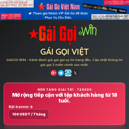
Skip
to
content
GÁI GỌI VIỆT
GAIGOI.WIN - Kênh đánh giá gái gọi uy tín hàng đầu. Cập nhật thông tin
gái gọi 3 miền chính xác nhất.
NỀN TẢNG GIẢI TRÍ · 728X90
Mở rộng tiếp cận với tệp khách hàng từ 18
tuổi.
Đặt banner
100 USDT / Tháng