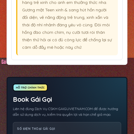
hàng trẻ xinh cho anh em thưởng thức nha.
Gương mặt Teen xinh & sang hút hồn người
đối diện, vẻ năng động trẻ trung, xinh xắn và
thái độ nhí nhảnh đáng yêu vô cùng. Đôi môi
hồng đào chúm chím, nụ cười tươi rói thân
thiện thử hỏi ai có đủ công lực để chống lại sự
cám dỗ đầy mê hoặc này chứ.
HỖ TRỢ CHÍNH THỨC
Book Gái Gọi
Liên hệ đúng Dịch Vụ CSKH GAIGUVIETNAM.COM để được hướng
dẫn sử dụng dịch vụ, kiểm tra quyền lợi và hạn chế giả mạo.
SỐ ĐIỆN THOẠI GÁI GỌI