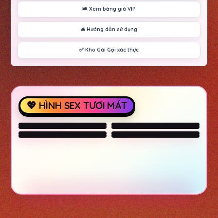
👑 Xem bảng giá VIP
🛎️ Hướng dẫn sử dụng
✅ Kho Gái Gọi xác thực
💖 HÌNH SEX TƯƠI MÁT
Dreamz.ai - A
conversation that
sex-wife for night
Bring your Fantasies
Explore various AI
stays between you
to life
Characters on
GirlfriendGPT