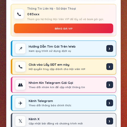
Thông Tin Liên Hệ - Số Điện Thoại
📞
083xxx
Tham gia hệ thống Hội Viên VIP để lấy số và book gái gọi.
BẢNG GIÁ VIP
Hướng Dẫn Tìm Gái Trên Web
📌
Xem quy trình sử dụng dịch vụ
Click vào Lấy SĐT em này
📞
Mở quyền truy cập dành cho Hội viên VIP
Nhóm Kín Telegram Gái Gọi
👥
Theo dõi nhóm kín để cập nhật thông tin
Kênh Telegram
✈️
Theo dõi thông báo chính thức
Kênh X
𝕏
Cập nhật bài đăng và chương trình mới