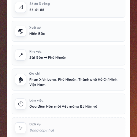
Số đo 3 vòng
📐
86-61-88
Xuất xứ
🌏
Miền Bắc
Khu vực
📍
Sài Gòn ➡ Phú Nhuận
Địa chỉ
🏠
Phan Xích Long, Phú Nhuận, Thành phố Hồ Chí Minh,
Việt Nam
Làm việc
🕒
Qua đêm Hôn môi Vét máng BJ Hôn vú
Dịch vụ
✨
Đang cập nhật