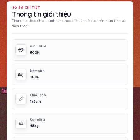
HỒ SƠ CHI TIẾT
Thông tin giới thiệu
Thông tin được chia thành từng mục để luôn dễ đọc trên máy tính và
điện thoại.
Giá 1 Shot
💳
500K
Năm sinh
🎂
2006
Chiều cao
📏
156cm
Cân nặng
⚖️
48kg