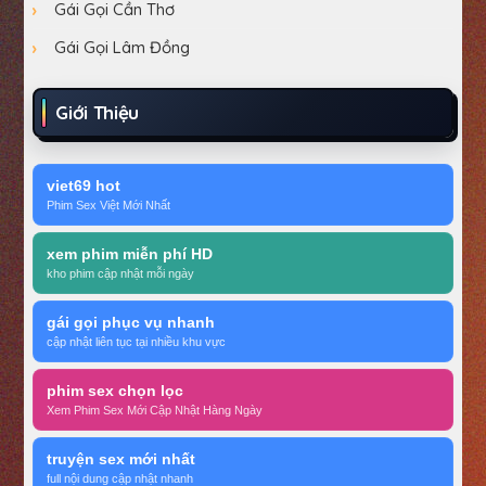
Gái Gọi Cần Thơ
Gái Gọi Lâm Đồng
Giới Thiệu
viet69 hot
Phim Sex Việt Mới Nhất
xem phim miễn phí HD
kho phim cập nhật mỗi ngày
gái gọi phục vụ nhanh
cập nhật liên tục tại nhiều khu vực
phim sex chọn lọc
Xem Phim Sex Mới Cập Nhật Hàng Ngày
truyện sex mới nhất
full nội dung cập nhật nhanh