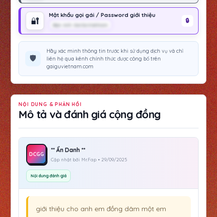
Mật khẩu gọi gái / Password giới thiệu
🔐
Bạn Anh GaiGuVietNam
Hãy xác minh thông tin trước khi sử dụng dịch vụ và chỉ
🛡️
liên hệ qua kênh chính thức được công bố trên
gaiguvietnam.com
NỘI DUNG & PHẢN HỒI
Mô tả và đánh giá cộng đồng
** Ẩn Danh **
DCGG
Cập nhật bởi Mr.Fap • 29/09/2025
Nội dung đánh giá
giới thiệu cho anh em đồng dâm một em