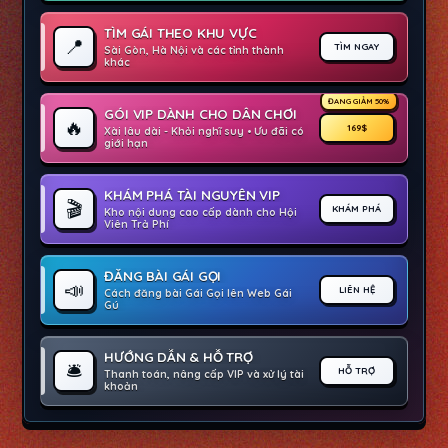
TÌM GÁI THEO KHU VỰC
📍
TÌM NGAY
Sài Gòn, Hà Nội và các tỉnh thành
khác
ĐANG GIẢM 50%
GÓI VIP DÀNH CHO DÂN CHƠI
🔥
169$
Xài lâu dài - Khỏi nghĩ suy • Ưu đãi có
giới hạn
KHÁM PHÁ TÀI NGUYÊN VIP
🎬
KHÁM PHÁ
Kho nội dung cao cấp dành cho Hội
Viên Trả Phí
ĐĂNG BÀI GÁI GỌI
📣
LIÊN HỆ
Cách đăng bài Gái Gọi lên Web Gái
Gú
HƯỚNG DẪN & HỖ TRỢ
🛎️
HỖ TRỢ
Thanh toán, nâng cấp VIP và xử lý tài
khoản