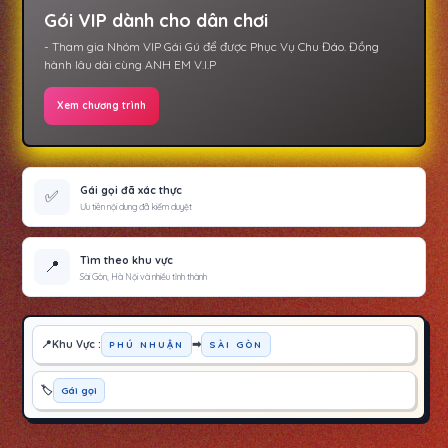
Gói VIP dành cho dân chơi
- Tham gia Nhóm VIP Gái Gú để được Phục Vụ Chu Đáo. Đồng
hành lâu dài cùng ANH EM V.I.P
Xem chương trình
Gái gọi đã xác thực
✅
Ưu tiên nội dung đã kiểm duyệt
Tìm theo khu vực
📍
Sài Gòn, Hà Nội và nhiều tỉnh thành
Khu Vực :
➡
PHÚ NHUẬN
SÀI GÒN
Gái gọi