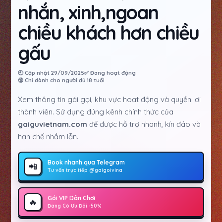
nhắn, xinh,ngoan
chiều khách hơn chiều
gấu
🕘 Cập nhật 29/09/2025
✅ Đang hoạt động
🔞 Chỉ dành cho người đủ 18 tuổi
Xem thông tin gái gọi, khu vực hoạt động và quyền lợi
thành viên. Sử dụng đúng kênh chính thức của
gaiguvietnam.com
để được hỗ trợ nhanh, kín đáo và
hạn chế nhầm lẫn.
Book nhanh qua Telegram
📲
Tư vấn trực tiếp @gaigoivina
Gói VIP Dân Chơi
🔥
Đang Có Ưu Đãi -50%