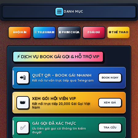
DANH MỤC
🔒︎ HỘI KÍN
☰ TELEGRAM
🍿 PHIM CHÙA
💃 GÁI GÚ
⚽ THỂ THAO
⚡ DỊCH VỤ BOOK GÁI GỌI & HỖ TRỢ VIP
QUÉT QR – BOOK GÁI NHANH
📲
BOOK NGAY
Kết nối tư vấn trực tiếp qua Telegram
XEM GÓI HỘI VIÊN VIP
👑
XEM GIÁ
Kết nối trực tiếp 20,000 Gái Gọi Việt
Nam
GÁI GỌI ĐÃ XÁC THỰC
✅
TRA CỨU
Ưu tiên gái gọi có thông tin kiểm
duyệt